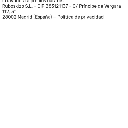
la lavadora a precios baratos.
Ruboskizo S.L. - CIF B83121137 - C/ Príncipe de Vergara
112, 3ª
28002 Madrid (España) —
Política de privacidad