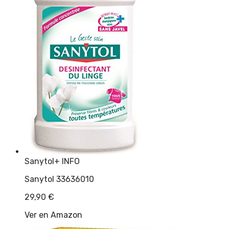
Sanytol
+ INFO
Sanytol 33636010
29,90
€
Ver en Amazon